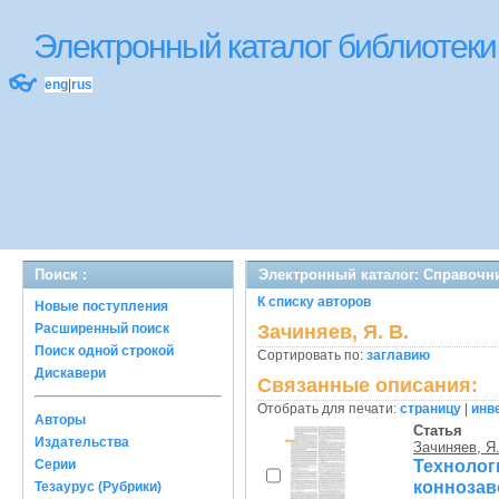
Электронный каталог библиоте
👓
eng
|
rus
Поиск :
Электронный каталог: Справочн
К списку авторов
Новые поступления
Расширенный поиск
Зачиняев, Я. В.
Поиск одной строкой
Сортировать по:
заглавию
Дискавери
Связанные описания:
Отобрать для печати:
страницу
|
инв
Авторы
Статья
Издательства
Зачиняев, Я.
Техноло
Серии
коннозав
Тезаурус (Рубрики)