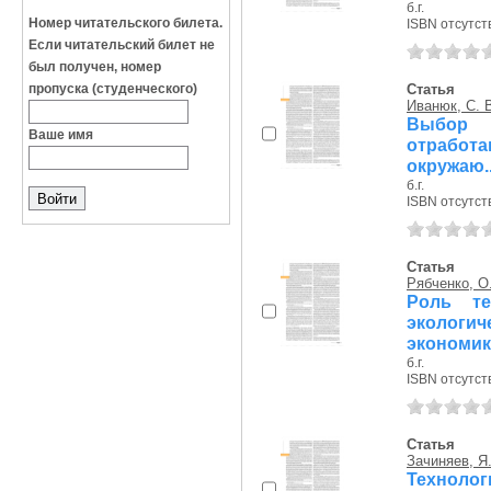
б.г.
Номер читательского билета.
ISBN отсутст
Если читательский билет не
был получен, номер
пропуска (студенческого)
Статья
Иванюк, С. 
Выбор 
Ваше имя
отработа
окружаю..
б.г.
ISBN отсутст
Статья
Рябченко, О.
Роль те
экологи
экономи
б.г.
ISBN отсутст
Статья
Зачиняев, Я.
Техноло