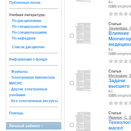
б.г.
Публичные полки
ISBN отсутст
Учебная литература:
По дисциплинам
Статья
По специальностям
Зачиняева, А
По специализациям
Влияние
Мончегор
По кафедрам
медицин
Список дисциплин
б.г.
ISBN отсутст
Информация о фонде
Статья
· Журналы
Митюшкин, В
· Электронная библиотека
Задачи 
МИСИС
высшего 
· Другие электронные
б.г.
учебники
ISBN отсутст
· Все электронные ресурсы
Статья
Помощь
Иванюк, С. 
Техноло
Личный кабинет :
масел