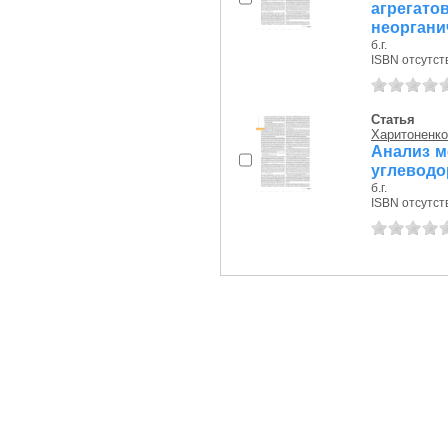
агрега
неорганич
б.г.
ISBN отсутст
Статья
Харитоненко,
Анализ м
углеводо
б.г.
ISBN отсутст