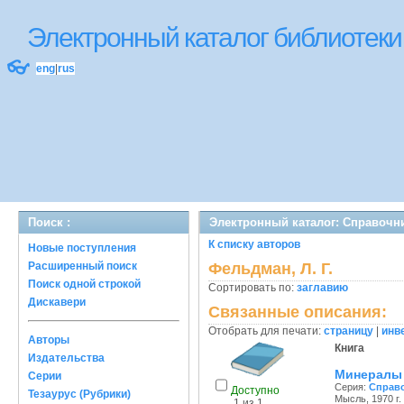
Электронный каталог библиоте
👓
eng
|
rus
Поиск :
Электронный каталог: Справочн
К списку авторов
Новые поступления
Расширенный поиск
Фельдман, Л. Г.
Поиск одной строкой
Сортировать по:
заглавию
Дискавери
Связанные описания:
Отобрать для печати:
страницу
|
инв
Авторы
Книга
Издательства
Минералы 
Серии
Серия:
Справо
Доступно
Тезаурус (Рубрики)
Мысль, 1970 г.
1 из 1