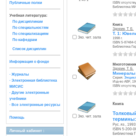
Публичные полки
ISBN отсутств
Библиотека М
Учебная литература:
По дисциплинам
Книга
По специальностям
Здорик, Т. Б.
Т. 1: Юве
По специализациям
Экз. чит. зала
1998 г.
По кафедрам
ISBN 5-87484-
Библиотека Го
Список дисциплин
Информация о фонде
Многотомни
Здорик, Т. Б.
Минералы 
· Журналы
Серия:
Энцик
· Электронная библиотека
Изд-во ABF, 199
ISBN отсутств
МИСИС
· Другие электронные
учебники
Книга
· Все электронные ресурсы
Толковы
Экз. чит. зала
Помощь
термины:
Рус. яз., 1993 
ISBN 5-200-0
Личный кабинет :
Библиотека Г