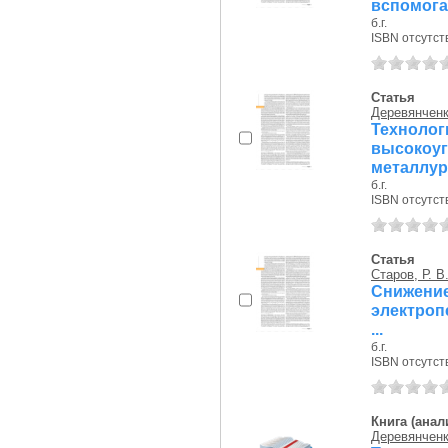
вспомога
б.г.
ISBN отсутст
Статья
Деревянченк
Технол
высоко
металлург
б.г.
ISBN отсутст
Статья
Старов, Р. В
Снижени
электропе
...
б.г.
ISBN отсутст
Книга (анал
Деревянченк