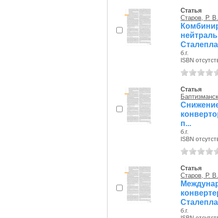
Статья
Старов, Р. В
Комбини
нейтрал
Сталеплав
б.г.
ISBN отсутст
Статья
Баптизманск
Снижени
конверто
п...
б.г.
ISBN отсутст
Статья
Старов, Р. В
Междун
конве
Сталепла
б.г.