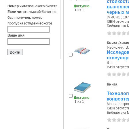
стойкос
Номер читательского билета.
Доступно
выполненн
1 из 1
черных м
Если читательский билет не
[МИСиС], 1971
был получен, номер
ISBN отсутст
пропуска (студенческого)
Библиотека 
Ваше имя
Книга (анал
Явойский, В.
Исследо
огнеупор
б.г.
ISBN отсутст
Книга
Техноло
Доступно
конверте
1 из 1
Машиностроен
ISBN отсутст
Библиотека 