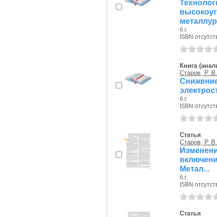
Технол
высоко
металлур
б.г.
ISBN отсутст
Книга (анал
Старов, Р. В
Снижени
электрос
б.г.
ISBN отсутст
Статья
Старов, Р. В
Изменен
включен
Метал...
б.г.
ISBN отсутст
Статья