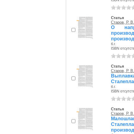
ISBN отсутст
Статья
Старов, Р. В
О напр
произво
производ
б.г.
ISBN отсутст
Статья
Старов, Р. В
Выплавка
Сталепла
б.г.
ISBN отсутст
Статья
Старов, Р. В
Малошла
Сталепл
производ.