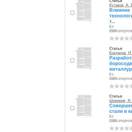
Статья
Кутаков, А. 
Влияние
технолог
т...
б.г.
ISBN отсутст
Статья
Богданов, Н.
Разра
борос
металлург
б.г.
ISBN отсутст
Статья
Шнееров, Я.
Совершен
стали в 
б.г.
ISBN отсутст