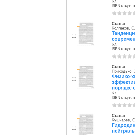
б.г.
ISBN отсутст
Статья
Колпаков, С.
Тенденци
современ
б.г.
ISBN отсутст
Статья
Приходько, 
Физико
эффекти
порядке о
б.г.
ISBN отсутст
Статья
Кушнарев, С
Гидроди
нейтр