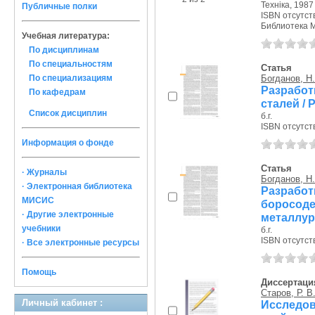
Технiка, 1987 
Публичные полки
ISBN отсутст
Библиотека 
Учебная литература:
По дисциплинам
По специальностям
Статья
По специализациям
Богданов, Н.
Разработ
По кафедрам
сталей / 
Список дисциплин
б.г.
ISBN отсутст
Информация о фонде
Статья
· Журналы
Богданов, Н.
· Электронная библиотека
Разра
МИСИС
борос
· Другие электронные
металлург
учебники
б.г.
ISBN отсутст
· Все электронные ресурсы
Помощь
Диссертаци
Старов, Р. В
Личный кабинет :
Исследо