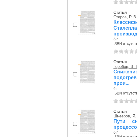
Статья
Старов, Р. В
Класси
Сталепл
производ
б.г.
ISBN отсутст
Статья
Горобец, В. Г
Снижени
подогре
прои...
б.г.
ISBN отсутст
Статья
Шнееров, Я.
Пути сн
процессо
б.г.