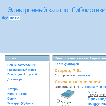
Электронный каталог библиоте
👓
eng
|
rus
Поиск :
Электронный каталог: Справочн
К списку авторов
Новые поступления
Расширенный поиск
Старов, Р. В.
Поиск одной строкой
Сортировать по:
заглавию
Дискавери
Связанные описания:
Отобрать для печати:
страницу
|
инв
Авторы
Книга
Издательства
Старов, Р. В
Произво
Серии
Доступно
подручно
Тезаурус (Рубрики)
2 из 2