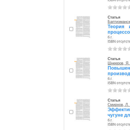
ISBN отсутст
Статья
Баптизманск
Теория 
процессо
б.г.
ISBN отсутст
Статья
Шнееров, Я.
Повыше
производ
б.г.
ISBN отсутст
Статья
Смирнов, Л.
Эффекти
чугуне дл
б.г.
ISBN отсутст