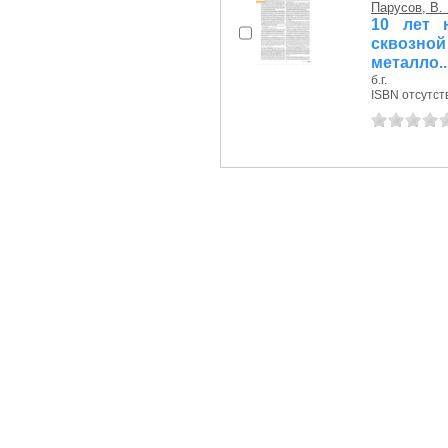
Парусов, В. 
10 лет 
сквозно
металло..
б.г.
ISBN отсутст