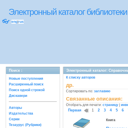
Электронный каталог библиоте
👓
eng
|
rus
Поиск :
Электронный каталог: Справочн
К списку авторов
Новые поступления
Расширенный поиск
др.
Поиск одной строкой
Сортировать по:
заглавию
Дискавери
Связанные описания:
Отобрать для печати:
страницу
|
инв
Авторы
Первая
1
2
3
4
5
6
Издательства
Серии
Книга
Тезаурус (Рубрики)