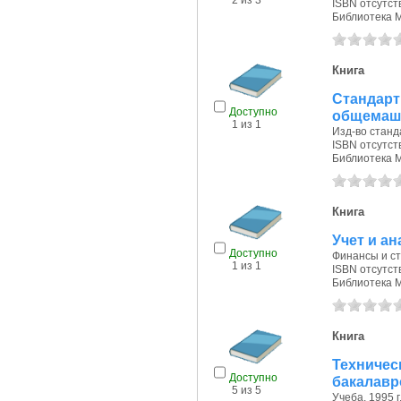
2 из 3
ISBN отсутст
Библиотека 
Книга
Стандар
Доступно
общемаш
1 из 1
Изд-во станда
ISBN отсутст
Библиотека 
Книга
Учет и а
Доступно
Финансы и ста
1 из 1
ISBN отсутст
Библиотека 
Книга
Техничес
Доступно
бакалавр
5 из 5
Учеба, 1995 г