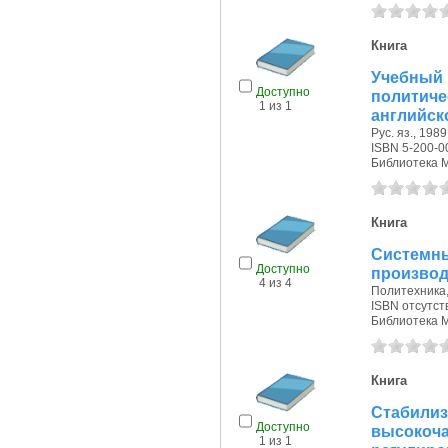
Книга
Учебный
Доступно
политич
1 из 1
английск
Рус. яз., 1989 
ISBN 5-200-0
Библиотека 
Книга
Системн
Доступно
производ
4 из 4
Политехника, 
ISBN отсутст
Библиотека 
Книга
Стабил
Доступно
высок
1 из 1