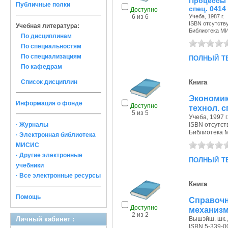
Процессы 
Публичные полки
спец. 0414
Доступно
Учеба, 1987 г.
6 из 6
ISBN отсутств
Учебная литература:
Библиотека М
По дисциплинам
По специальностям
полный т
По специализациям
По кафедрам
Список дисциплин
Книга
Экономи
Информация о фонде
Доступно
технол. с
5 из 5
Учеба, 1997 г
· Журналы
ISBN отсутст
Библиотека 
· Электронная библиотека
МИСИС
· Другие электронные
полный т
учебники
· Все электронные ресурсы
Книга
Помощь
Справочн
Доступно
механиз
2 из 2
Личный кабинет :
Вышэйш. шк., 
ISBN 5-339-0