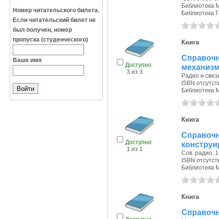
Библиотека 
Номер читательского билета.
Библиотека Г
Если читательский билет не
был получен, номер
пропуска (студенческого)
Книга
Справо
Ваше имя
Доступно
механизм
3 из 3
Радио и связь
ISBN отсутст
Библиотека 
Книга
Справоч
Доступно
конструи
1 из 1
Сов. радио, 1
ISBN отсутст
Библиотека 
Книга
Справочн