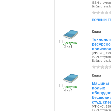
ISBN отсутст
Библиотека 
полный т
Книга
Техно
Доступно
ресурсо
3 из 3
производ
[МИСиС], 1995
ISBN отсутст
Библиотека 
Книга
Машины 
Доступно
полых и
4 из 4
оборудов
бесшовны
студ. спе
[МИСиС], 1995
ISBN отсутст