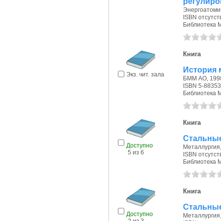
регулир
Энергоатомиз
ISBN отсутст
Библиотека 
Книга
История 
Экз. чит. зала
БММ АО, 1998
ISBN 5-88353
Библиотека 
Книга
Стальные
Доступно
Металлургия, 
5 из 6
ISBN отсутст
Библиотека 
Книга
Стальные
Доступно
Металлургия, 