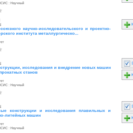
ИСИС : Научный
к
ш
Н
союзного научно-исследовательского и проектно-
рского института металлургическо...
ует
ш
З
онструкции, исследования и внедрение новых машин
прокатных станов
Н
ует
ИСИС : Научный
ш
З
овые конструкции и исследования плавильных и
но-литейных машин
Н
ует
ИСИС : Научный