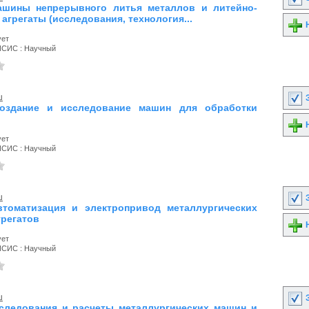
ашины непрерывного литья металлов и литейно-
агрегаты (исследования, технология...
Н
ует
ИСИС : Научный
ш
З
Создание и исследование машин для обработки
Н
ует
ИСИС : Научный
ш
З
втоматизация и электропривод металлургических
грегатов
Н
ует
ИСИС : Научный
ш
З
сследования и расчеты металлургических машин и