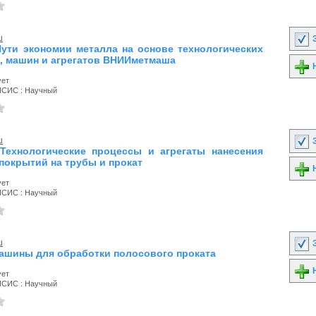
ш
З
 Пути экономии металла на основе технологических
, машин и агрегатов ВНИИметмаша
Н
ует
ИСИС : Научный
ш
З
 Технологические процессы и агрегаты нанесения
покрытий на трубы и прокат
Н
ует
ИСИС : Научный
ш
З
 Машины для обработки полосового проката
Н
ует
ИСИС : Научный