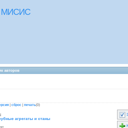
ки МИСИС
ик авторов
ерсия
|
сброс
|
печать
(
0
)
ш
З
Трубные агрегаты и станы
Н
ует