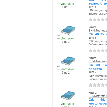
технологи
Доступно
1976 г.
1 из 1
ISBN отсутств
Библиотека М
Книга
ВНИИметма
Сб. 46. С
1976 г.
Доступно
ISBN отсутств
1 из 1
Библиотека М
Книга
ВНИИметма
Сб. 48. К
проката
Доступно
1977 г.
1 из 1
ISBN отсутств
Библиотека М
Книга
ВНИИметма
Сб. 49.
металлург
Доступно