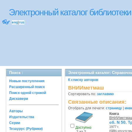
Электронный каталог библиоте
👓
eng
|
rus
Поиск :
Электронный каталог: Справочн
К списку авторов
Новые поступления
Расширенный поиск
ВНИИметмаш
Поиск одной строкой
Сортировать по:
заглавию
Дискавери
Связанные описания:
Отобрать для печати:
страницу
|
инв
Авторы
Книга
Издательства
ВНИИметма
сб. N 50. 
Серии
1977 г.
Доступно
Тезаурус (Рубрики)
ISBN отсутств
2 из 2