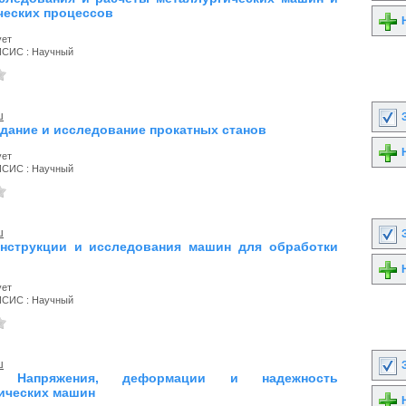
ческих процессов
Н
ует
ИСИС : Научный
ш
З
оздание и исследование прокатных станов
Н
ует
ИСИС : Научный
ш
З
онструкции и исследования машин для обработки
Н
ует
ИСИС : Научный
ш
З
 Напряжения, деформации и надежность
ических машин
Н