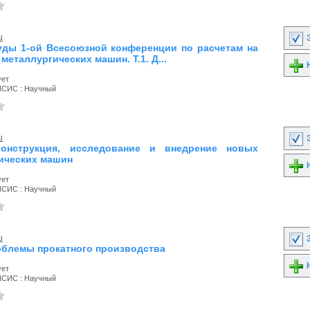
ш
З
руды 1-ой Всесоюзной конференции по расчетам на
металлургических машин. Т.1. Д...
Н
ует
ИСИС : Научный
ш
З
Конструкция, исследование и внедрение новых
ических машин
Н
ует
ИСИС : Научный
ш
З
роблемы прокатного производства
Н
ует
ИСИС : Научный