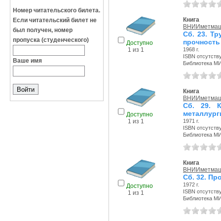
Номер читательского билета.
Книга
Если читательский билет не
ВНИИметма
был получен, номер
Сб. 23. Т
пропуска (студенческого)
прочность 
Доступно
1968 г.
1 из 1
ISBN отсутств
Ваше имя
Библиотека М
Книга
ВНИИметма
Сб. 29. 
металлург
Доступно
1971 г.
1 из 1
ISBN отсутств
Библиотека М
Книга
ВНИИметма
Сб. 32. П
1972 г.
Доступно
ISBN отсутств
1 из 1
Библиотека М