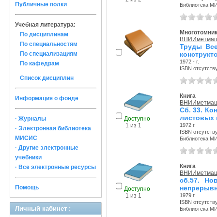
Публичные полки
Библиотека М
Учебная литература:
Многотомни
По дисциплинам
ВНИИметма
По специальностям
Труды Все
По специализациям
конструкто
1972 - г.
По кафедрам
ISBN отсутств
Список дисциплин
Книга
Информация о фонде
ВНИИметма
Сб. 33. К
листовых 
· Журналы
Доступно
1972 г.
1 из 1
· Электронная библиотека
ISBN отсутств
МИСИС
Библиотека М
· Другие электронные
учебники
Книга
· Все электронные ресурсы
ВНИИметма
сб.57. Н
Помощь
непрерыв
Доступно
1979 г.
1 из 1
ISBN отсутств
Личный кабинет :
Библиотека М