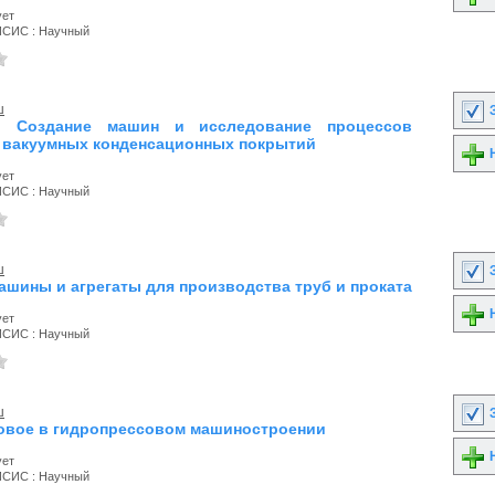
ует
ИСИС : Научный
ш
З
. Создание машин и исследование процессов
 вакуумных конденсационных покрытий
Н
ует
ИСИС : Научный
ш
З
Машины и агрегаты для производства труб и проката
Н
ует
ИСИС : Научный
ш
З
 Новое в гидропрессовом машиностроении
Н
ует
ИСИС : Научный