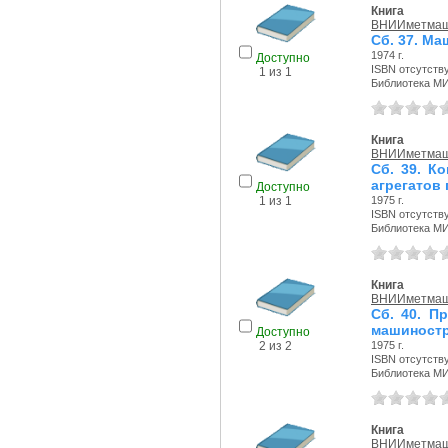
Книга
ВНИИметма
Сб. 37. Ма
1974 г.
Доступно
ISBN отсутств
1 из 1
Библиотека М
Книга
ВНИИметма
Сб. 39. К
агрегатов
Доступно
1975 г.
1 из 1
ISBN отсутств
Библиотека М
Книга
ВНИИметма
Сб. 40. П
машиност
Доступно
1975 г.
2 из 2
ISBN отсутств
Библиотека М
Книга
ВНИИметма