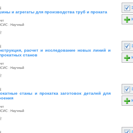
ш
З
шины и агрегаты для производства труб и проката
Н
ует
ИСИС : Научный
ш
З
онструкция, расчет и исследование новых линий и
 прокатных станов
Н
ует
ИСИС : Научный
ш
З
рокатные станы и прокатка заготовок деталей для
роения
Н
ует
ИСИС : Научный
ш
З