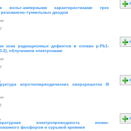
Н
ие вольт-амперными характеристиками трех
 резонансно-туннельных диодов
ует
Н
ая зона радиационных дефектов в сплаве p-Pb1-
0.2), облученном электронами
ует
.
Н
руктура короткопериодических сверхрешеток III
ует
.
Н
мпературная электропроводность ионно-
ованного фосфором и сурьмой кремния