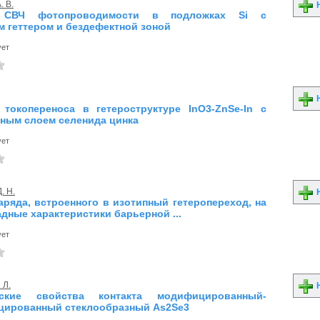
. В.
Н
а СВЧ фотопроводимости в подложках Si с
м геттером и бездефектной зоной
ует
Н
токопереноса в гетероструктуре InO3-ZnSe-In с
ным слоем селенида цинка
ует
. Н.
Н
аряда, встроенного в изотипный гетеропереход, на
дные характеристики барьерной ...
ует
 Л.
Н
еские свойства контакта модифицированный-
ированный стеклообразный As2Se3