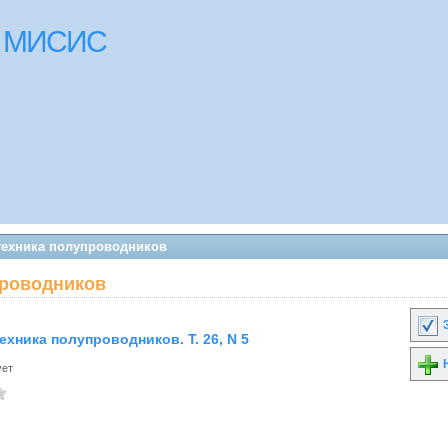
ки МИСИС
 техника полупроводников
проводников
З
ехника полупроводников. Т. 26, N 5
Н
ует