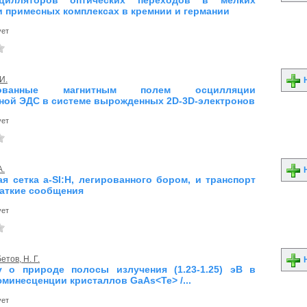
илляторов оптических переходов в мелких
и примесных комплексах в кремнии и германии
ует
И.
Н
рованные магнитным полем осцилляции
ной ЭДС в системе вырожденных 2D-3D-электронов
ует
А.
Н
ая сетка a-SI:H, легированного бором, и транспорт
раткие сообщения
ует
тов, Н. Г.
Н
 о природе полосы излучения (1.23-1.25) эВ в
юминесценции кристаллов GaAs<Te> /...
ует