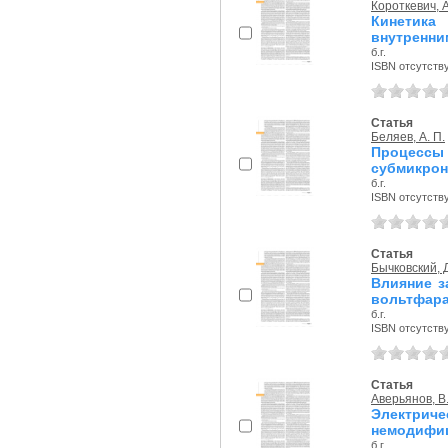
Короткевич, А
Кинетик
внутренни
б.г.
ISBN отсутств
Статья
Беляев, А. П.
Процессы 
субмикрон
б.г.
ISBN отсутств
Статья
Бычковский, Д
Влияние з
вольтфара
б.г.
ISBN отсутств
Статья
Аверьянов, В.
Электрич
немодифиц
б.г.