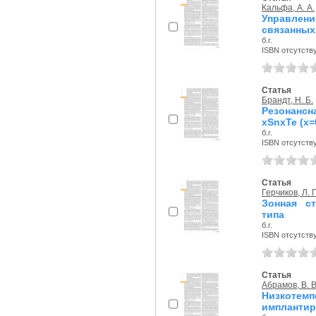
Кальфа, А. А.
Управлен
связанных
б.г.
ISBN отсутств
Статья
Брандт, Н. Б.
Резонансн
xSnxTe (x=
б.г.
ISBN отсутств
Статья
Герчиков, Л. Г
Зонная ст
типа
б.г.
ISBN отсутств
Статья
Абрамов, В. В
Низкоте
имплантир