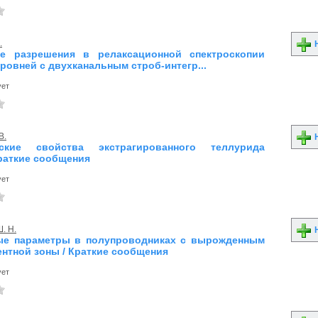
.
Н
е разрешения в релаксационной спектроскопии
ровней с двухканальным строб-интегр...
ует
В.
Н
еские свойства экстрагированного теллурида
Краткие сообщения
ует
. Н.
Н
ые параметры в полупроводниках с вырожденным
ентной зоны / Краткие сообщения
ует