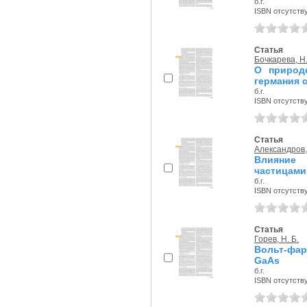
б.г.
ISBN отсутств
Статья
Бочкарева, Н.
О природе
германия 
б.г.
ISBN отсутств
Статья
Александров, 
Влияние 
частицами
б.г.
ISBN отсутств
Статья
Горев, Н. Б.
Вольт-фар
GaAs
б.г.
ISBN отсутств