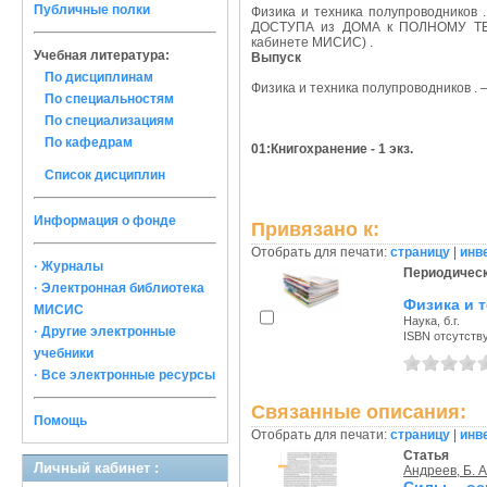
Публичные полки
Физика и техника полупроводников .
ДОСТУПА из ДОМА к ПОЛНОМУ ТЕКС
кабинете МИСИС) .
Учебная литература:
Выпуск
По дисциплинам
Физика и техника полупроводников . – 1
По специальностям
По специализациям
По кафедрам
01:Книгохранение - 1 экз.
Список дисциплин
Информация о фонде
Привязано к:
Отобрать для печати:
страницу
|
инв
· Журналы
Периодическ
· Электронная библиотека
Физика и 
МИСИС
Наука, б.г.
· Другие электронные
ISBN отсутств
учебники
· Все электронные ресурсы
Связанные описания:
Помощь
Отобрать для печати:
страницу
|
инв
Статья
Личный кабинет :
Андреев, Б. А