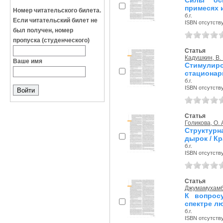
Силы осц
примесях 
Номер читательского билета.
б.г.
Если читательский билет не
ISBN отсутств
был получен, номер
пропуска (студенческого)
Статья
Кадушкин, В. 
Ваше имя
Стимули
стационар
б.г.
ISBN отсутств
Статья
Голикова, О. 
Структурн
дырок / К
б.г.
ISBN отсутств
Статья
Джумамухамбе
К вопросу
спектре л
б.г.
ISBN отсутств