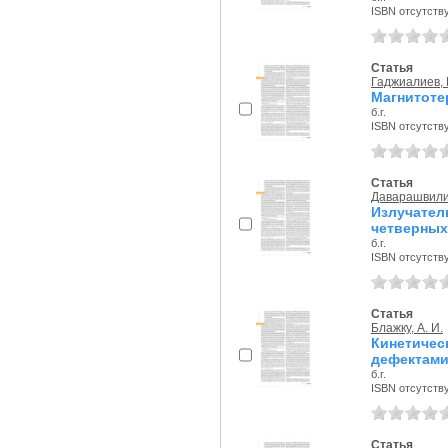
ISBN отсутств
Статья
Гаджиалиев, 
Магнитоте
б.г.
ISBN отсутств
Статья
Даварашвили,
Излучате
четверных
б.г.
ISBN отсутств
Статья
Блажку, А. И.
Кинетичес
дефектам
б.г.
ISBN отсутств
Статья