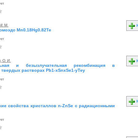
ует
М. М.
Н
рмоэдс Mn0.18Hg0.82Te
ует
 О. И.
Н
льная и безызлучательная рекомбинация в
 твердых растворах Pb1-xSnxSe1-yTey
ует
Н
кие свойства кристаллов n-ZnSe с радиационными
и
ует