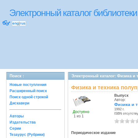
Электронный каталог библиоте
👓
eng
|
rus
Поиск :
Электронный каталог: Физика и
Новые поступления
Физика и техника полу
Расширенный поиск
Выпуск
Поиск одной строкой
Автор:
Дискавери
Физика и т
1992 г.
Доступно
ISBN отсутств
1 из 1
Авторы
Издательства
Серии
Периодическое издание
Тезаурус (Рубрики)