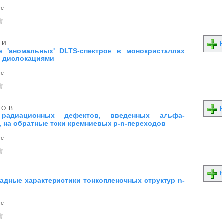
ует
 И.
Н
 'аномальных' DLTS-спектров в монокристаллах
с дислокациями
ует
О. В.
Н
радиационных дефектов, введенных альфа-
, на обратные токи кремниевых p-n-переходов
ует
Н
адные характеристики тонкопленочных структур n-
ует