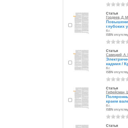
Статья
Гордеев, Д. М
Повышени
глубоких у
б.г.
ISBN отсутств
Статья
Савицкий, А. 
Электрич
кадмия / 
б.г.
ISBN отсутств
Статья
Гифейсман, Ш
Поляронн
краем вал
б.г.
ISBN отсутств
Статья