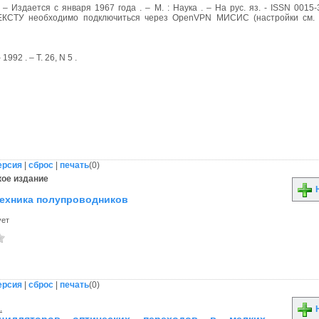
 – Издается с января 1967 года . – М. : Наука . – На рус. яз. - ISSN 0015
ТУ необходимо подключиться через OpenVPN МИСИС (настройки см. 
992 . – Т. 26, N 5 .
ерсия
|
сброс
|
печать
(
0
)
ое издание
Н
техника полупроводников
ует
ерсия
|
сброс
|
печать
(
0
)
.
Н