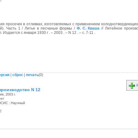
я просечек в отливках, изготовляемых с применением холоднотвердеющих
й). Часть 1 / Литье в песчаные формы /
Ф. С. Кваша
// Литейное произво
Издается с января 1930 г . – 2003 . – N 12 . – с. 7-11 .
ерсия
|
сброс
|
печать
(
0
)
Н
производство N 12
е, 2003 г.
ует
ИСИС : Научный