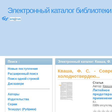
Электронный каталог библиоте
👓
eng
|
rus
Поиск :
Электронный каталог: Кваша, Ф.
Новые поступления
Кваша, Ф. С. - Совр
Расширенный поиск
холоднотвердею...
Поиск одной строкой
Статья
Дискавери
Автор:
Кваша,
Литейно
предотвр
Авторы
применени
Издательства
б.г.
Серии
ISBN отсутств
Тезаурус (Рубрики)