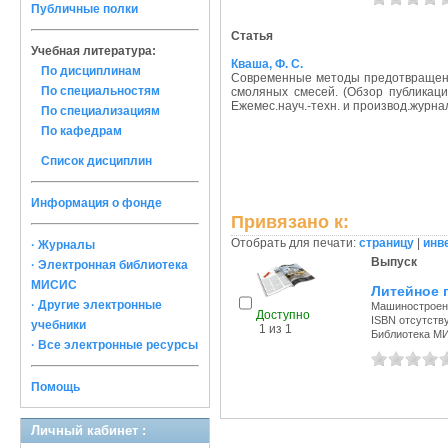
Публичные полки
Статья
Учебная литература:
Кваша, Ф. С.
По дисциплинам
Современные методы предотвращени
По специальностям
смоляных смесей. (Обзор публикаци
Ежемес.науч.-техн. и производ.журнал. 
По специализациям
По кафедрам
Список дисциплин
Информация о фонде
Привязано к:
Отобрать для печати:
страницу
|
инв
· Журналы
Выпуск
· Электронная библиотека
МИСИС
Литейное 
· Другие электронные
Машиностроени
Доступно
ISBN отсутств
учебники
1 из 1
Библиотека М
· Все электронные ресурсы
Помощь
Личный кабинет :