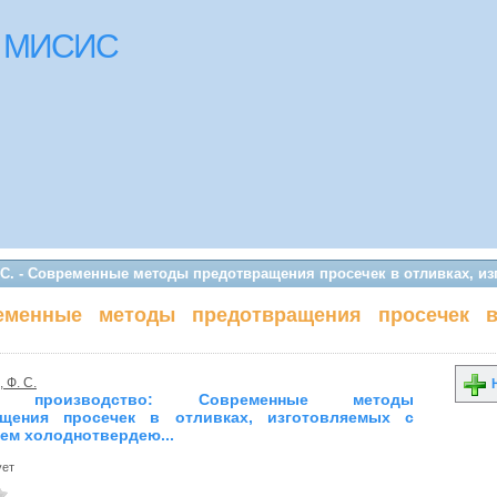
ки МИСИС
 С. - Современные методы предотвращения просечек в отливках, и
еменные методы предотвращения просечек в
 Ф. С.
Н
е производство: Современные методы
ащения просечек в отливках, изготовляемых с
ем холоднотвердею...
ует