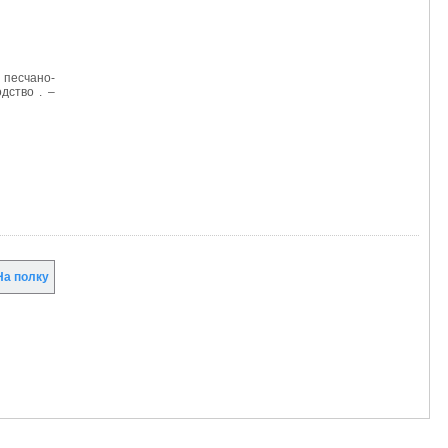
 песчано-
дство . –
а полку