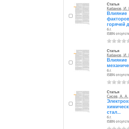
Статья
Кабанов, И. 
Влияние
факторо
горячей д.
б.г.
ISBN отсутст
Статья
Кабанов, И. 
Влияни
механиче
б.г.
ISBN отсутст
Статья
Сисев, А. А.
Электро
химичес
стал...
б.г.
ISBN отсутст