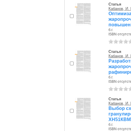
Статья
Кабанов, И. 
Оптимиз
жаропро
повышения
б.г.
ISBN отсутст
Статья
Кабанов, И. 
Разраб
жароп
рафинир
б.г.
ISBN отсутст
Статья
Кабанов, И. 
Выбор сх
гранул
ХН51КВМ
б.г.
ISBN отсутст