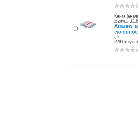
Книга (анал
Муруев, С. 
Анализ в
склоннос
б.г.
ISBN отсутст