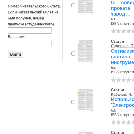
О совер
Номер читательского билета.
проката
Если читательский билет не
завод ...
был получен, номер
б.г.
ISBN отсутст
пропуска (студенческого)
Ваше имя
Статья
Сидорина, Т.
Оптимиз
состав
инструме
б.г.
ISBN отсутст
Статья
Кабанов, И. 
Исполь
'Электро
б.г.
ISBN отсутст
Статья