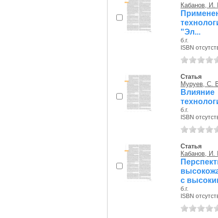
Кабанов, И. 
Примене
технолог
"Эл...
б.г.
ISBN отсутст
Статья
Муруев, С. 
Влияни
технолог
б.г.
ISBN отсутст
Статья
Кабанов, И. 
Персп
высокожа
с высоким
б.г.
ISBN отсутст