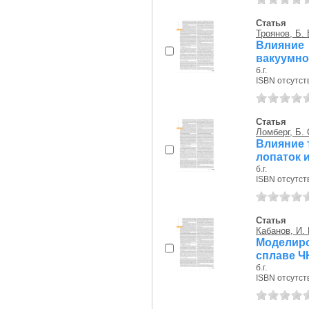
Статья
Троянов, Б. 
Влияние
вакуумно
б.г.
ISBN отсутст
Статья
Ломберг, Б. 
Влияние 
лопаток и
б.г.
ISBN отсутст
Статья
Кабанов, И. 
Моделир
сплаве Ч
б.г.
ISBN отсутст