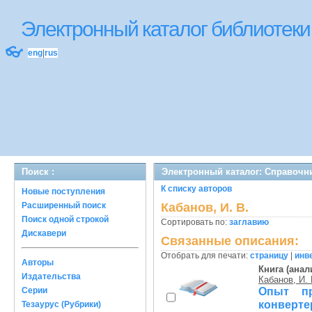
Электронный каталог библиоте
👓
eng
|
rus
Поиск :
Электронный каталог: Справочн
К списку авторов
Новые поступления
Расширенный поиск
Кабанов, И. В.
Поиск одной строкой
Сортировать по:
заглавию
Дискавери
Связанные описания:
Отобрать для печати:
страницу
|
инв
Авторы
Книга (анал
Издательства
Кабанов, И. 
Опыт пр
Серии
конверт
Тезаурус (Рубрики)