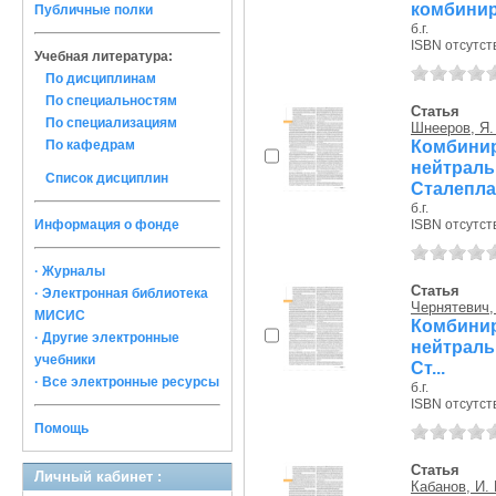
комбиниро
Публичные полки
б.г.
ISBN отсутст
Учебная литература:
По дисциплинам
По специальностям
Статья
По специализациям
Шнееров, Я.
Комбини
По кафедрам
нейтрал
Список дисциплин
Сталеплав
б.г.
Информация о фонде
ISBN отсутст
· Журналы
Статья
· Электронная библиотека
Чернятевич, 
МИСИС
Комбини
· Другие электронные
нейтраль
учебники
Ст...
· Все электронные ресурсы
б.г.
ISBN отсутст
Помощь
Статья
Личный кабинет :
Кабанов, И. 