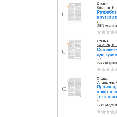
Статья
Кабанов, И. 
Разработ
прутков 
б.г.
ISBN отсутст
Статья
Кабанов, И. 
Современ
для кузн
б.г.
ISBN отсутст
Статья
Ильинский, 
Произв
электро
технологи
б.г.
ISBN отсутст