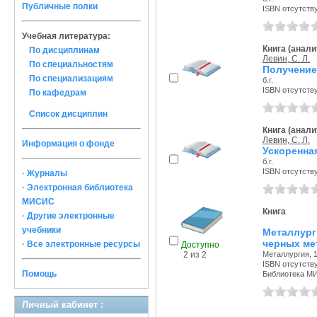
Публичные полки
ISBN отсутств
Учебная литература:
Книга (анали
По дисциплинам
Левин, С. Л.
По специальностям
Получение
По специализациям
б.г.
ISBN отсутств
По кафедрам
Список дисциплин
Книга (анали
Левин, С. Л.
Информация о фонде
Ускоренна
б.г.
ISBN отсутств
· Журналы
· Электронная библиотека
МИСИС
Книга
· Другие электронные
учебники
Металлург
черных ме
· Все электронные ресурсы
Доступно
Металлургия, 1
2 из 2
ISBN отсутств
Помощь
Библиотека М
Личный кабинет :