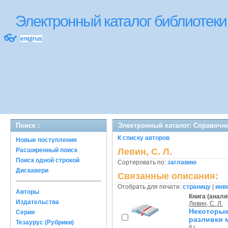
Электронный каталог библиоте
👓
eng
|
rus
Поиск :
Электронный каталог: Справочн
К списку авторов
Новые поступления
Расширенный поиск
Левин, С. Л.
Поиск одной строкой
Сортировать по:
заглавию
Дискавери
Связанные описания:
Отобрать для печати:
страницу
|
инв
Авторы
Книга (анали
Издательства
Левин, С. Л.
Некоторые
Серии
разливки 
Тезаурус (Рубрики)
б.г.