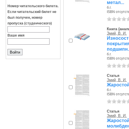
метал...
Номер читательского билета.
б.г.
Если читательский билет не
ISBN отсутст
был получен, номер
пропуска (студенческого)
Книга (анал
Змий, В. И.
Ваше имя
Износос
покрыти
подшипн..
б.г.
ISBN отсутст
Статья
Змий, В. И.
Жаростой
б.г.
ISBN отсутст
Статья
Змий, В. И.
Жаростой
молибде