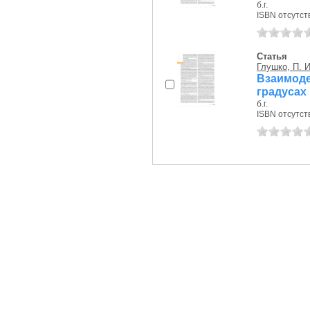
б.г.
ISBN отсутст
Статья
Глушко, П. И
Взаимод
градусах
б.г.
ISBN отсутст