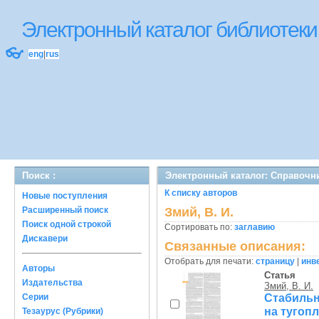
Электронный каталог библиоте
👓
eng
|
rus
Поиск :
Электронный каталог: Справочн
К списку авторов
Новые поступления
Расширенный поиск
Змий, В. И.
Поиск одной строкой
Сортировать по:
заглавию
Дискавери
Связанные описания:
Отобрать для печати:
страницу
|
инв
Авторы
Статья
Издательства
Змий, В. И.
Стабильн
Серии
на тугопл
Тезаурус (Рубрики)