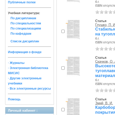
б.г.
Публичные полки
ISBN отсутст
Учебная литература:
По дисциплинам
Статья
По специальностям
Глушко, П. И
По специализациям
Стабильн
на тугопл
По кафедрам
б.г.
Список дисциплин
ISBN отсутст
Информация о фонде
Статья
Скачков, О. 
· Журналы
Высоко
· Электронная библиотека
тугопла
МИСИС
материалы
· Другие электронные
б.г.
учебники
ISBN отсутст
· Все электронные ресурсы
Статья
Помощь
Змий, В. И.
Карбобо
Личный кабинет :
покрыти